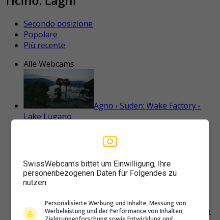
Ticino: Laghi
Secondo posizione
Popolare
Più recente
Alle Webcams
Agno › Süden: Wake Factory -
Lake Lugano
Ascona: Lago Maggiore - Hotel
SwissWebcams bittet um Einwilligung, Ihre
Casa Berno
personenbezogenen Daten für Folgendes zu
nutzen:
Personalisierte Werbung und Inhalte, Messung von
Ascona › Süden: Porto Patriziale
Werbeleistung und der Performance von Inhalten,
Zielgruppenforschung sowie Entwicklung und