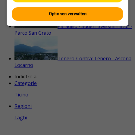
Lugano: Monte San Salvatore
Optionen verwalten
Paradiso › Süden: Swissminiatur -
Parco San Grato
Tenero-Contra: Tenero - Ascona
Locarno
Indietro a
Categorie
Ticino
Regioni
Laghi