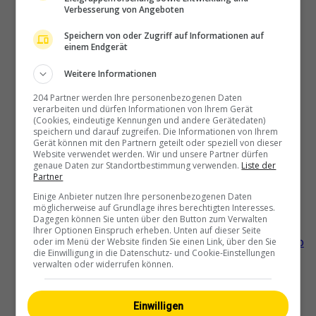
Ascona - Gambarogno - Langensee
Verbesserung von Angeboten
Speichern von oder Zugriff auf Informationen auf
einem Endgerät
Ascona: Casa Berno Hotel
Weitere Informationen
204 Partner werden Ihre personenbezogenen Daten
verarbeiten und dürfen Informationen von Ihrem Gerät
(Cookies, eindeutige Kennungen und andere Gerätedaten)
Brissago
speichern und darauf zugreifen. Die Informationen von Ihrem
Gerät können mit den Partnern geteilt oder speziell von dieser
Website verwendet werden. Wir und unsere Partner dürfen
genaue Daten zur Standortbestimmung verwenden.
Liste der
Partner
Gambarogno
Einige Anbieter nutzen Ihre personenbezogenen Daten
möglicherweise auf Grundlage ihres berechtigten Interesses.
Dagegen können Sie unten über den Button zum Verwalten
Ihrer Optionen Einspruch erheben. Unten auf dieser Seite
Locarno › Süden: Ascona - Parco
oder im Menü der Website finden Sie einen Link, über den Sie
die Einwilligung in die Datenschutz- und Cookie-Einstellungen
delle Camelie - Langensee
verwalten oder widerrufen können.
Einwilligen