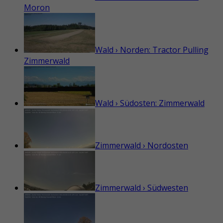
Moron
Wald › Norden: Tractor Pulling
Zimmerwald
Wald › Südosten: Zimmerwald
Zimmerwald › Nordosten
Zimmerwald › Südwesten