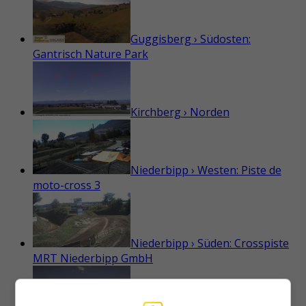
Guggisberg › Südosten:
Gantrisch Nature Park
Kirchberg › Norden
Niederbipp › Westen: Piste de
moto-cross 3
Niederbipp › Süden: Crosspiste
MRT Niederbipp GmbH