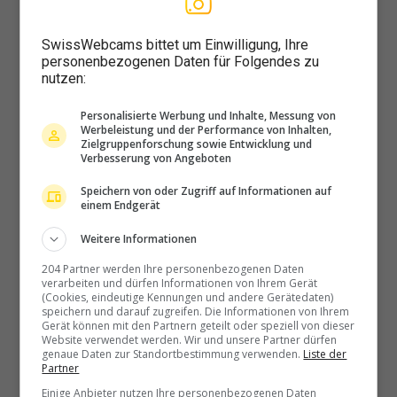
Niedermuhlern › Südosten:
Seitenberg
SwissWebcams bittet um Einwilligung, Ihre
personenbezogenen Daten für Folgendes zu
nutzen:
Nods › Osten: Les Prés-d'Orvin
Personalisierte Werbung und Inhalte, Messung von
Werbeleistung und der Performance von Inhalten,
Zielgruppenforschung sowie Entwicklung und
Verbesserung von Angeboten
Oberdorf: Vorderweissenstein:
Speichern von oder Zugriff auf Informationen auf
Weissenstein
einem Endgerät
Weitere Informationen
204 Partner werden Ihre personenbezogenen Daten
Olten › Süden: Sälischlössli -
verarbeiten und dürfen Informationen von Ihrem Gerät
Ruine alt Wartburg
(Cookies, eindeutige Kennungen und andere Gerätedaten)
speichern und darauf zugreifen. Die Informationen von Ihrem
Gerät können mit den Partnern geteilt oder speziell von dieser
Website verwendet werden. Wir und unsere Partner dürfen
genaue Daten zur Standortbestimmung verwenden.
Liste der
Partner
Oltingen › Südwesten
Einige Anbieter nutzen Ihre personenbezogenen Daten