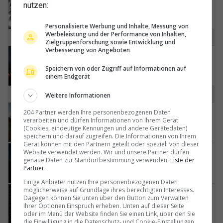
nutzen:
Personalisierte Werbung und Inhalte, Messung von
Werbeleistung und der Performance von Inhalten,
R
Zielgruppenforschung sowie Entwicklung und
Verbesserung von Angeboten
Reichenbach im Kandertal › Südwesten
Speichern von oder Zugriff auf Informationen auf
einem Endgerät
S
Weitere Informationen
Saanen: Maison Hornberg
204 Partner werden Ihre personenbezogenen Daten
verarbeiten und dürfen Informationen von Ihrem Gerät
(Cookies, eindeutige Kennungen und andere Gerätedaten)
speichern und darauf zugreifen. Die Informationen von Ihrem
Gerät können mit den Partnern geteilt oder speziell von dieser
Website verwendet werden. Wir und unsere Partner dürfen
Sigriswil: Schönberg Klinik
genaue Daten zur Standortbestimmung verwenden.
Liste der
Partner
Einige Anbieter nutzen Ihre personenbezogenen Daten
möglicherweise auf Grundlage ihres berechtigten Interesses.
Sigriswil › Süden: Sternwarte Sirius
Dagegen können Sie unten über den Button zum Verwalten
Ihrer Optionen Einspruch erheben. Unten auf dieser Seite
oder im Menü der Website finden Sie einen Link, über den Sie
die Einwilligung in die Datenschutz- und Cookie-Einstellungen