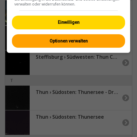
verwalten oder widerrufen können.
Spiez: Bucht
Einwilligen
Steffisburg › Süden: Stockhorn - Niesen
Optionen verwalten
Steffisburg › Südwesten: Thun Castle - Stadtkirche Thun - Stockhorn
T
Thun › Südosten: Thunersee - Drättehorn
Thun › Südosten: Thunersee