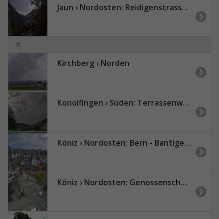
Jaun › Nordosten: Reidigenstrasse - Bäderhore
K
Kirchberg › Norden
Konolfingen › Süden: Terrassenweg
Köniz › Nordosten: Bern - Bantiger - Grauholz
Köniz › Nordosten: Genossenschaft Wohnraum Köniz - Bläuackerplatz