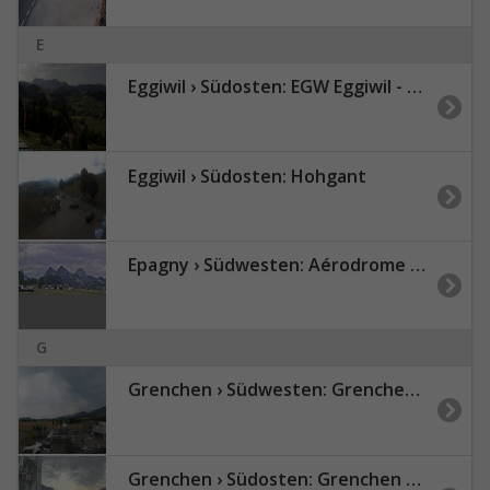
E
Eggiwil › Südosten: EGW Eggiwil - Schrattenfluh
Eggiwil › Südosten: Hohgant
Epagny › Südwesten: Aérodrome Gruyères - Chapelle du château de Gruyères
G
Grenchen › Südwesten: Grenchen Airport
Grenchen › Südosten: Grenchen City