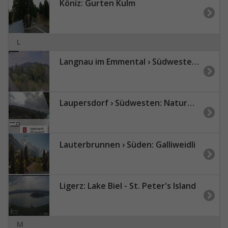
Köniz: Gurten Kulm
L
Langnau im Emmental › Südwesten: Aussicht vom Dorfberg in Langnau
Laupersdorf › Südwesten: Naturpark Thal
Lauterbrunnen › Süden: Galliweidli
Ligerz: Lake Biel - St. Peter's Island
M