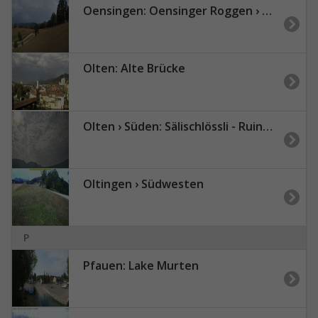
Oensingen: Oensinger Roggen › Nordwesten: Roggenweid Balsthal
Olten: Alte Brücke
Olten › Süden: Sälischlössli - Ruine alt Wartburg
Oltingen › Südwesten
P
Pfauen: Lake Murten