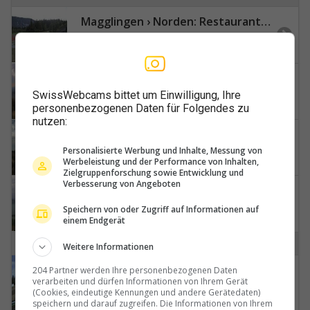
Magglingen › Norden: Restaurant End der Welt - Sports facility "End of the World" BASPO
Magglingen: Biel/Bienne - Lake Biel
SwissWebcams bittet um Einwilligung, Ihre
personenbezogenen Daten für Folgendes zu
nutzen:
Mirchel: Obermoos Oberhünigen
Personalisierte Werbung und Inhalte, Messung von
Werbeleistung und der Performance von Inhalten,
Zielgruppenforschung sowie Entwicklung und
Verbesserung von Angeboten
Murten: Lake Murten
Speichern von oder Zugriff auf Informationen auf
einem Endgerät
N
Weitere Informationen
Niederbipp › Westen: Piste de moto-cross 3
204 Partner werden Ihre personenbezogenen Daten
verarbeiten und dürfen Informationen von Ihrem Gerät
(Cookies, eindeutige Kennungen und andere Gerätedaten)
speichern und darauf zugreifen. Die Informationen von Ihrem