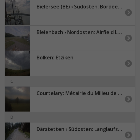
Bielersee (BE) › Südosten: Bordée de Tribord - Promenade Jean-Jacques Rousseau
Bleienbach › Nordosten: Airfield Langenthal
Bolken: Etziken
C
Courtelary: Métairie du Milieu de Bienne
D
Därstetten › Südosten: Langlaufzentrum Gantrisch