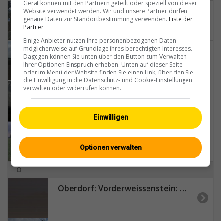
Gerät können mit den Partnern geteilt oder speziell von dieser
Niederbipp › Süden: Crosspiste MRT Niederbipp GmbH
Website verwendet werden. Wir und unsere Partner dürfen
genaue Daten zur Standortbestimmung verwenden.
Liste der
Partner
Einige Anbieter nutzen Ihre personenbezogenen Daten
möglicherweise auf Grundlage ihres berechtigten Interesses.
Niederbipp: Moosmattweg
Dagegen können Sie unten über den Button zum Verwalten
Ihrer Optionen Einspruch erheben. Unten auf dieser Seite
oder im Menü der Website finden Sie einen Link, über den Sie
die Einwilligung in die Datenschutz- und Cookie-Einstellungen
verwalten oder widerrufen können.
Niedermuhlern › Südosten: Seitenberg
Einwilligen
Nods › Osten: Les Prés-d'Orvin
Optionen verwalten
O
Oberdorf: Vorderweissenstein: Weissenstein