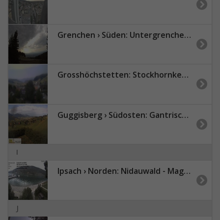
Grenchen › Süden: Untergrenchenberg
Grosshöchstetten: Stockhornkette BernerOberland
Guggisberg › Südosten: Gantrisch Nature Park
I
Ipsach › Norden: Nidauwald - Magglingen/Macolin - Lake Biel
J