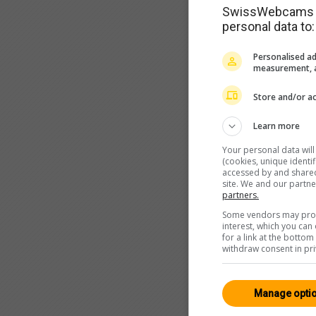
SwissWebcams as
personal data to:
Personalised ad
measurement, a
Store and/or ac
Learn more
Your personal data wil
(cookies, unique identi
accessed by and shared 
site. We and our partn
partners.
Some vendors may proce
interest, which you ca
for a link at the botto
withdraw consent in pri
Manage opti