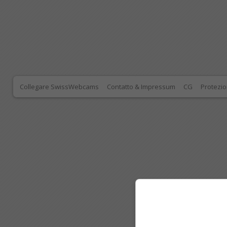
Collegare SwissWebcams
Contatto & Impressum
CG
Protezio