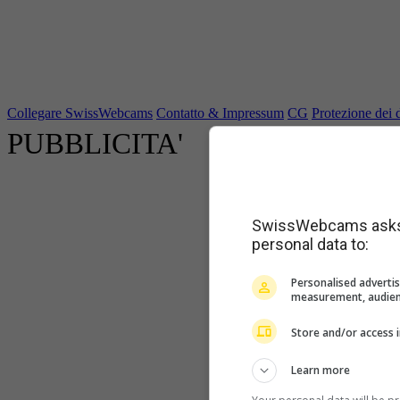
Collegare SwissWebcams
Contatto & Impressum
CG
Protezione dei d
PUBBLICITA'
SwissWebcams asks f
personal data to:
Personalised advertis
measurement, audien
Store and/or access 
Learn more