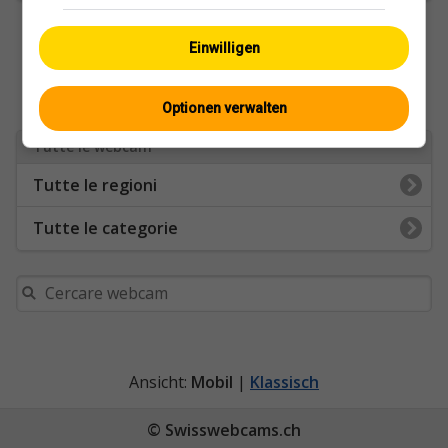
Einwilligen
Optionen verwalten
Tutte le webcam
Tutte le regioni
Tutte le categorie
Ansicht:
Mobil
|
Klassisch
© Swisswebcams.ch