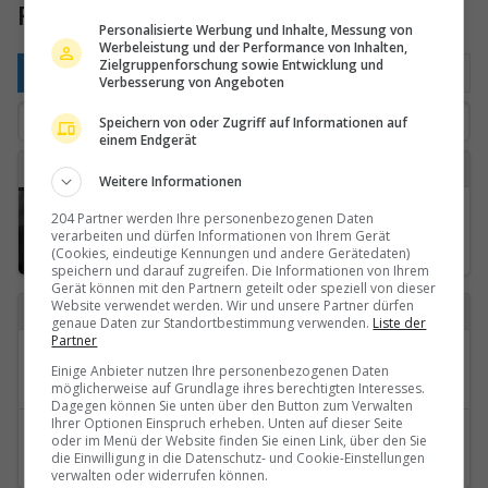
Friburgo / Giura: Traffico
Personalisierte Werbung und Inhalte, Messung von
Werbeleistung und der Performance von Inhalten,
Zielgruppenforschung sowie Entwicklung und
Secondo posizione
Popolare
Più recente
Verbesserung von Angeboten
Speichern von oder Zugriff auf Informationen auf
einem Endgerät
E
Weitere Informationen
Ecuvillens › Osten: Flying Devil - Swissheliclub
204 Partner werden Ihre personenbezogenen Daten
verarbeiten und dürfen Informationen von Ihrem Gerät
(Cookies, eindeutige Kennungen und andere Gerätedaten)
speichern und darauf zugreifen. Die Informationen von Ihrem
Gerät können mit den Partnern geteilt oder speziell von dieser
Website verwendet werden. Wir und unsere Partner dürfen
Indietro a
genaue Daten zur Standortbestimmung verwenden.
Liste der
Partner
Categorie
Einige Anbieter nutzen Ihre personenbezogenen Daten
Friburgo / Giura
möglicherweise auf Grundlage ihres berechtigten Interesses.
Dagegen können Sie unten über den Button zum Verwalten
Ihrer Optionen Einspruch erheben. Unten auf dieser Seite
Regioni
oder im Menü der Website finden Sie einen Link, über den Sie
die Einwilligung in die Datenschutz- und Cookie-Einstellungen
Traffico
verwalten oder widerrufen können.