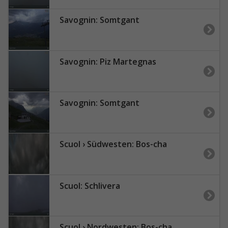
Savognin: Somtgant
Savognin: Piz Martegnas
Savognin: Somtgant
Scuol › Südwesten: Bos-cha
Scuol: Schlivera
Scuol › Nordwesten: Bos-cha