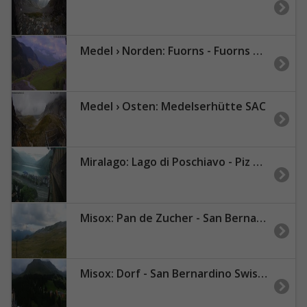
Medel › Norden: Fuorns - Fuorns Medel - Val Medel - Disentis/Mustér - Lukmanier Pass
Medel › Osten: Medelserhütte SAC
Miralago: Lago di Poschiavo - Piz Varuna
Misox: Pan de Zucher - San Bernardino Swiss Alps
Misox: Dorf - San Bernardino Swiss Alps