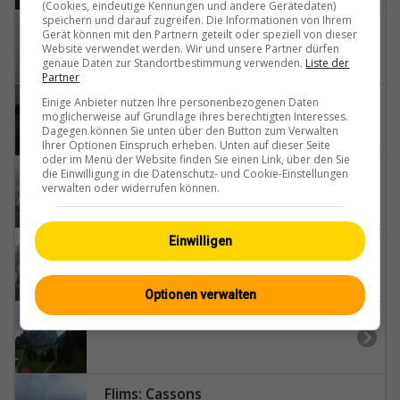
(Cookies, eindeutige Kennungen und andere Gerätedaten)
speichern und darauf zugreifen. Die Informationen von Ihrem
Flims
Gerät können mit den Partnern geteilt oder speziell von dieser
Website verwendet werden. Wir und unsere Partner dürfen
genaue Daten zur Standortbestimmung verwenden.
Liste der
Partner
Flims: Flims Dorf: Talstation Flims
Einige Anbieter nutzen Ihre personenbezogenen Daten
möglicherweise auf Grundlage ihres berechtigten Interesses.
Dagegen können Sie unten über den Button zum Verwalten
Ihrer Optionen Einspruch erheben. Unten auf dieser Seite
oder im Menü der Website finden Sie einen Link, über den Sie
Flims: Segneshütte
die Einwilligung in die Datenschutz- und Cookie-Einstellungen
verwalten oder widerrufen können.
Einwilligen
Flims: Conn: Lärchwald - Rein Anteriur
Optionen verwalten
Flims: Bargis
Flims: Cassons