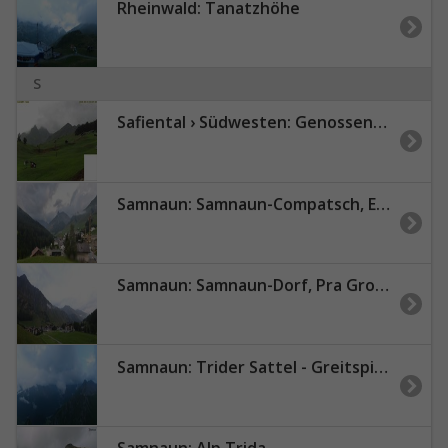
Rheinwald: Tanatzhöhe
S
Safiental › Südwesten: Genossenschaft Skilift Tenna
Samnaun: Samnaun-Compatsch, Erlebnisbad
Samnaun: Samnaun-Dorf, Pra Grond - Samnaun-Dorf, Votlas - Samnaun-Dorf, Post - Trider Sattel - Piz Munschuns - Piz Ot
Samnaun: Trider Sattel - Greitspitz - Muttler - Samnaun Duty Free
Samnaun: Alp Trida