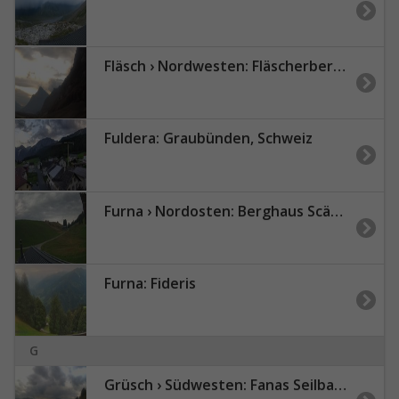
Fläsch › Nordwesten: Fläscherberg - Sargans - Gonzen
Fuldera: Graubünden, Schweiz
Furna › Nordosten: Berghaus Scära - Scärastrasse
Furna: Fideris
G
Grüsch › Südwesten: Fanas Seilbahn, Bergstation - Bergrestaurant Sassauna