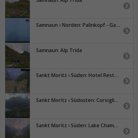
Samnaun › Norden: Palinkopf - Gampenbahn, Bergstation
Samnaun: Alp Trida
Sankt Moritz › Süden: Hotel Restaurant Roseg Gletscher
Sankt Moritz › Südosten: Corviglia - St Moritz - Lake Saint Moritz
Sankt Moritz › Süden: Lake Champfèr - Piz Corvatsch