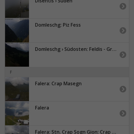
Disentis › Süden
Domleschg: Piz Fess
Domleschg › Südosten: Feldis - Graubünden, Schweiz: Casealas/Fulberg
F
Falera: Crap Masegn
Falera
Falera: Stn. Crap Sogn Gion: Crap Sogn Gion Plaun