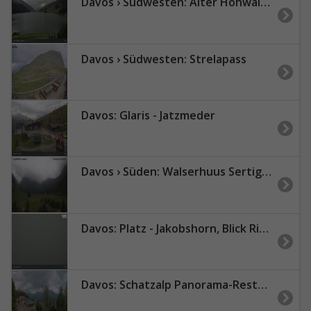
Davos › Südwesten: Alter Höhwaldsteg - Lake Davos
Davos › Südwesten: Strelapass
Davos: Glaris - Jatzmeder
Davos › Süden: Walserhuus Sertig AG
Davos: Platz - Jakobshorn, Blick Rinerhorn
Davos: Schatzalp Panorama-Restaurant