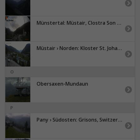
Münstertal: Müstair, Clostra Son Jon
Müstair › Norden: Kloster St. Johann Heiligkreuzkappelle - museum & butia
O
Obersaxen-Mundaun
P
Pany › Südosten: Grisons, Switzerland