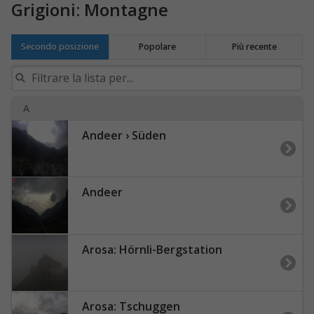
Grigioni: Montagne
Secondo posizione
Popolare
Più recente
A
Andeer › Süden
Andeer
Arosa: Hörnli-Bergstation
Arosa: Tschuggen