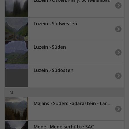
Luzein › Osten: Pany, Schwimmbad
Luzein › Südwesten
Luzein › Süden
Luzein › Südosten
M
Malans › Süden: Fadärastein - Landquart - Mittagsplatte
Medel: Medelserhütte SAC