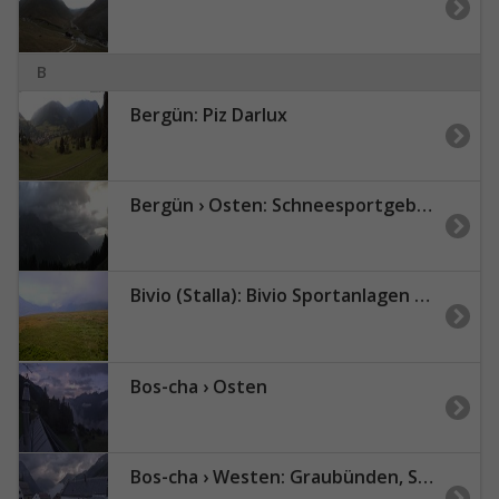
B
Bergün: Piz Darlux
Bergün › Osten: Schneesportgebiet Darlux
Bivio (Stalla): Bivio Sportanlagen AG
Bos-cha › Osten
Bos-cha › Westen: Graubünden, Schweiz - West