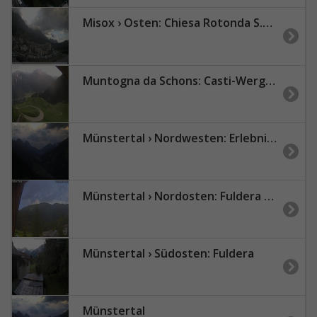
Misox › Osten: Chiesa Rotonda S.Bernardino
Muntogna da Schons: Casti-Wergenstein
Münstertal › Nordwesten: ErlebnisWandern Chantal Lörtscher
Münstertal › Nordosten: Fuldera - Piz Terza / Urtirolaspitz
Münstertal › Südosten: Fuldera
Münstertal