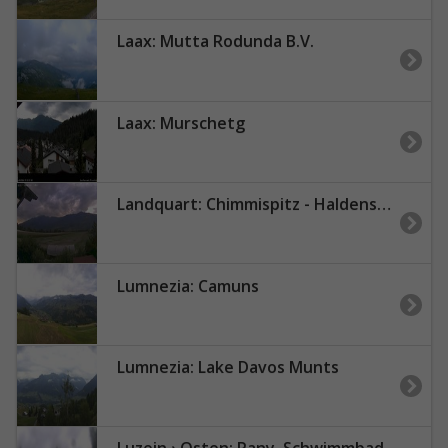
Laax: Mutta Rodunda B.V.
Laax: Murschetg
Landquart: Chimmispitz - Haldensteiner Calanda - Calandahütte SAC - Calanda
Lumnezia: Camuns
Lumnezia: Lake Davos Munts