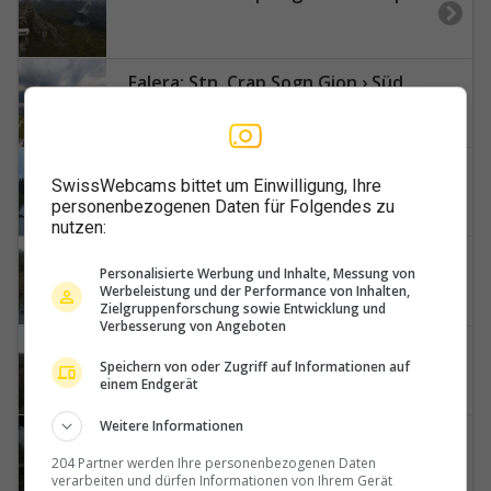
Falera: Stn. Crap Sogn Gion › Südwesten: GALAAXY Main Station - Snowpark Curnius - Lag Falerin
Fetan (Ftan): Prui - Scuol
SwissWebcams bittet um Einwilligung, Ihre
personenbezogenen Daten für Folgendes zu
nutzen:
Fideris: Arflina bergwärts
Personalisierte Werbung und Inhalte, Messung von
Werbeleistung und der Performance von Inhalten,
Zielgruppenforschung sowie Entwicklung und
Verbesserung von Angeboten
Fideris › Süden: Berghaus Heuberg - Fideriser Heuberge
Speichern von oder Zugriff auf Informationen auf
einem Endgerät
Weitere Informationen
Fideris › Nordosten: Berghaus Arflina - Arflina - Fideriser Heuberge
204 Partner werden Ihre personenbezogenen Daten
verarbeiten und dürfen Informationen von Ihrem Gerät