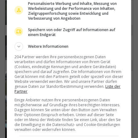
Personalisierte Werbung und Inhalte, Messung von
Mollis: Glarus, Switzerland
Werbeleistung und der Performance von Inhalten,
Zielgruppenforschung sowie Entwicklung und
Verbesserung von Angeboten
Speichern von oder Zugriff auf Informationen auf
P
einem Endgerät
Pfaffnau
Weitere Informationen
204 Partner werden Ihre personenbezogenen Daten
verarbeiten und dürfen Informationen von Ihrem Gerät
S
(Cookies, eindeutige Kennungen und andere Gerätedaten)
speichern und darauf zugreifen. Die Informationen von Ihrem
Gerät können mit den Partnern geteilt oder speziell von dieser
Sarnen › Südosten
Website verwendet werden. Wir und unsere Partner dürfen
genaue Daten zur Standortbestimmung verwenden.
Liste der
Partner
Einige Anbieter nutzen Ihre personenbezogenen Daten
Sarnen › Nordosten
möglicherweise auf Grundlage ihres berechtigten Interesses.
Dagegen können Sie unten über den Button zum Verwalten
Ihrer Optionen Einspruch erheben. Unten auf dieser Seite
oder im Menü der Website finden Sie einen Link, über den Sie
die Einwilligung in die Datenschutz- und Cookie-Einstellungen
Schindellegi: Fuchs Helikopter
verwalten oder widerrufen können.