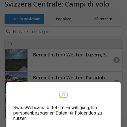
Svizzera Centrale: Campi di volo
Secondo posizione
Popolare
Più recente
B
Beromünster › Westen: Luzern, Schweiz
Beromünster › Westen: Paraclub Beromuenster - Skydive Luzern
Beromünster › Süden
SwissWebcams bittet um Einwilligung, Ihre
personenbezogenen Daten für Folgendes zu
nutzen:
M