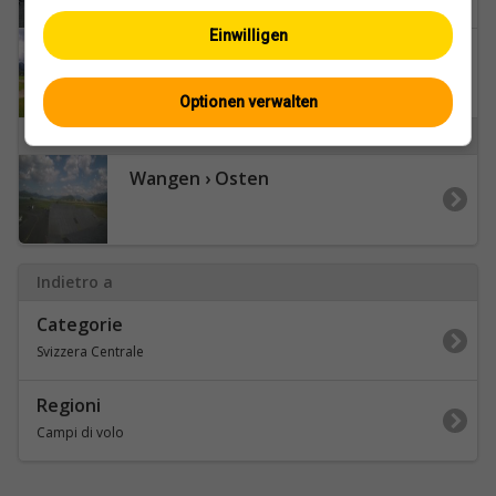
Einwilligen
Stans: Buochs Airport
Optionen verwalten
W
Wangen › Osten
Indietro a
Categorie
Svizzera Centrale
Regioni
Campi di volo