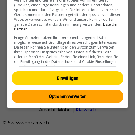
verarbeiten und dürfen Informationen von Ihrem Gerät
(Cookies, eindeutige Kennungen und andere Gerätedaten)
speichern und darauf zugreifen. Die Informationen von Ihrem
Gerät können mit den Partnern geteilt oder speziell von dieser
Website verwendet werden. Wir und unsere Partner dürfen
genaue Daten zur Standortbestimmung verwenden.
Liste der
Partner
Walchwil › Westen
Einige Anbieter nutzen Ihre personenbezogenen Daten
möglicherweise auf Grundlage ihres berechtigten Interesses.
Dagegen können Sie unten über den Button zum Verwalten
Ihrer Optionen Einspruch erheben. Unten auf dieser Seite
oder im Menü der Website finden Sie einen Link, über den Sie
die Einwilligung in die Datenschutz- und Cookie-Einstellungen
verwalten oder widerrufen können.
Einwilligen
Walchwil › Westen: Halbinsel
Chiemen - Zugersee
Optionen verwalten
Ansicht:
Mobil
|
Klassisch
© Swisswebcams.ch